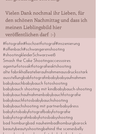
Vielen Dank nochmal ihr Lieben, für 
den schönen Nachmittag und dass ich 
meinen Lieblingsbild hier 
veröffentlichen darf  :-)
#fotografin
#hochzeitfotograf
#inszenierung
#offenbach
#schwangerenshooting
#shootingkleider
Schwarzweiß
Smash the Cake Shooting
accessoires
agenturfotos
aktfotografie
aktshooting
alte fabrikhalle
atelier
aufnahmen
ausdrucksstark
ausstellung
babfotografin
baby
babyaufnahmen
babybauch
babybauch fotoshooting
babybauch shooting mit kind
babybauch-shooting
babybauchaufnahmen
babybauchfotografie
babybauchfotos
babybauchshooting
babybauchshooting mit partner
babydress
babyfoto
babyfotograf
babyfotografie
babyfotografin
babyfotos
babyshooting
bad homburg
bad nauheim
badhomburg
barock
beauty
beautyshooting
behind the scenes
belly