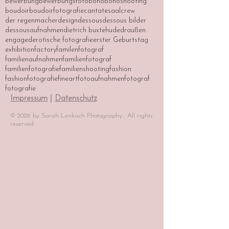
bewerbung
bewerbungsfoto
boho
bohoshooting
boudoir
boudoirfotografie
cantatesaal
crew
der regenmacher
design
dessous
dessous bilder
dessousaufnahmen
dietrich buxtehude
draußen
engaged
erotische fotografie
erster Geburtstag
exhibition
factory
familenfotograf
familienaufnahmen
familienfotograf
familienfotografie
familienshooting
fashion
fashionfotografie
fineart
fotoaufnahmen
fotograf
fotografie
Impressum
|
Datenschutz
© 2026 by Sarah Lenkisch Photography. All rights
reserved.