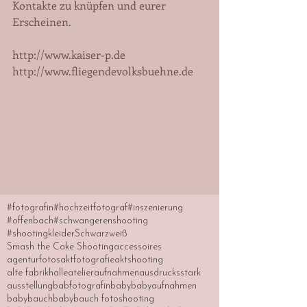
Kontakte zu knüpfen und eurer 
Erscheinen. 
http://www.kaiser-p.de 
http://www.fliegendevolksbuehne.de 
#fotografin
#hochzeitfotograf
#inszenierung
#offenbach
#schwangerenshooting
#shootingkleider
Schwarzweiß
Smash the Cake Shooting
accessoires
agenturfotos
aktfotografie
aktshooting
alte fabrikhalle
atelier
aufnahmen
ausdrucksstark
ausstellung
babfotografin
baby
babyaufnahmen
babybauch
babybauch fotoshooting