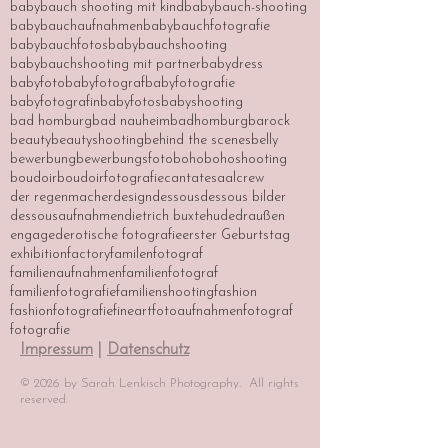
babybauch shooting mit kind
babybauch-shooting
babybauchaufnahmen
babybauchfotografie
babybauchfotos
babybauchshooting
babybauchshooting mit partner
babydress
babyfoto
babyfotograf
babyfotografie
babyfotografin
babyfotos
babyshooting
bad homburg
bad nauheim
badhomburg
barock
beauty
beautyshooting
behind the scenes
belly
bewerbung
bewerbungsfoto
boho
bohoshooting
boudoir
boudoirfotografie
cantatesaal
crew
der regenmacher
design
dessous
dessous bilder
dessousaufnahmen
dietrich buxtehude
draußen
engaged
erotische fotografie
erster Geburtstag
exhibition
factory
familenfotograf
familienaufnahmen
familienfotograf
familienfotografie
familienshooting
fashion
fashionfotografie
fineart
fotoaufnahmen
fotograf
fotografie
Impressum
|
Datenschutz
© 2026 by Sarah Lenkisch Photography. All rights
reserved.