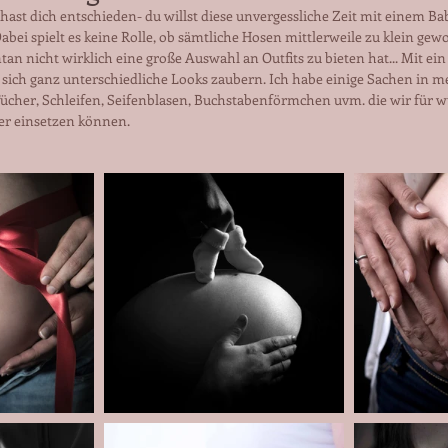
hast dich entschieden- du willst diese unvergessliche Zeit mit einem B
abei spielt es keine Rolle, ob sämtliche Hosen mittlerweile zu klein gew
 nicht wirklich eine große Auswahl an Outfits zu bieten hat... Mit ein 
 sich ganz unterschiedliche Looks zaubern. Ich habe einige Sachen in m
 Tücher, Schleifen, Seifenblasen, Buchstabenförmchen uvm. die wir für
er einsetzen können.