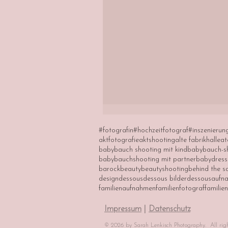
#fotografin
#hochzeitfotograf
#inszenierun
aktfotografie
aktshooting
alte fabrikhalle
at
babybauch shooting mit kind
babybauch-s
babybauchshooting mit partner
babydress
barock
beauty
beautyshooting
behind the s
design
dessous
dessous bilder
dessousaufn
familienaufnahmen
familienfotograf
familie
Impressum
|
Datenschutz
© 2026 by Sarah Lenkisch Photography. All right