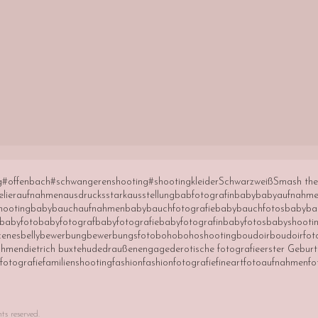
g
#offenbach
#schwangerenshooting
#shootingkleider
Schwarzweiß
Smash the
elier
aufnahmen
ausdrucksstark
ausstellung
babfotografin
baby
babyaufnahm
hooting
babybauchaufnahmen
babybauchfotografie
babybauchfotos
babyba
babyfoto
babyfotograf
babyfotografie
babyfotografin
babyfotos
babyshooti
cenes
belly
bewerbung
bewerbungsfoto
boho
bohoshooting
boudoir
boudoirfot
ahmen
dietrich buxtehude
draußen
engaged
erotische fotografie
erster Gebur
nfotografie
familienshooting
fashion
fashionfotografie
fineart
fotoaufnahmen
fo
s reserved.