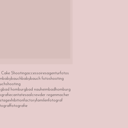
 Cake Shooting
accessoires
agenturfotos
en
babybauch
babybauch fotoshooting
uchshooting
ng
bad homburg
bad nauheim
badhomburg
ografie
cantatesaal
crew
der regenmacher
tstag
exhibition
factory
familenfotograf
tograf
fotografie