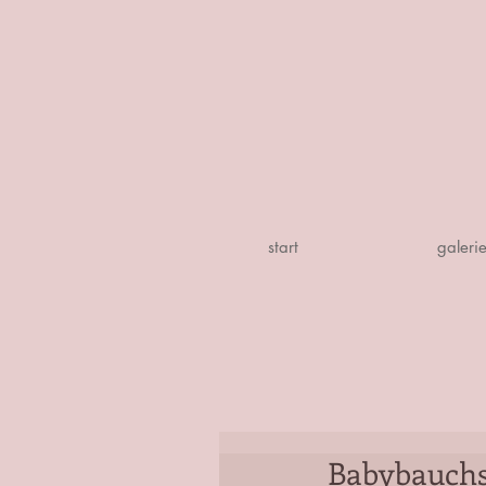
start
galeri
Babybauchs